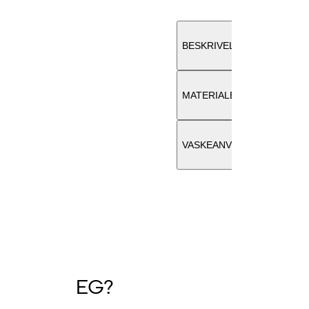
28''
BESKRIVELSE
30''
32''
MATERIALE
34''
VASKEANVISNING
SKOSTØRRE
36
E FOR DEG?