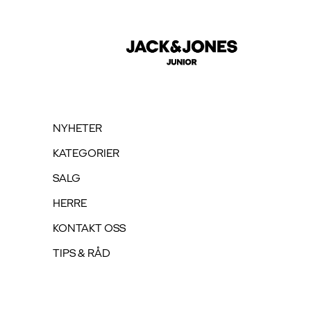
N
Topp forslag
FORSIDE
/
JCOFUSION SWEAT CARDIGAN - BLACK
Jeans
NYHETER
Topper
KATEGORIER
Skjørt
Jakker & kåber
SALG
Accessories
HERRE
KONTAKT OSS
TIPS & RÅD